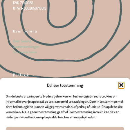
KVK 71010955
BTW NL002050716B13
Over Solena
Over Solena
Samenwerkingen
Succesverhalen
Praktijk
Beheer toestemming
Bewustmetsolena.nl
Burg Ottenhofstraat 14B
6561 CM Groesbeek
Om de beste ervaringen te bieden, gebruiken wij technologieën zoals cookies om
06 11 18 53 83
informatie over je apparaat op te slaan en/of te raadplegen. Door in te stemmen met
info@bewustmetsolena.nl
deze technologieën kunnen wij gegevens zoals surfgedrag of unieke ID's op deze site
verwerken. Als je geen toestemming geeft of uw toestemming intrekt, kan dit een
nadelige invloed hebben op bepaalde functies en mogelijkheden.