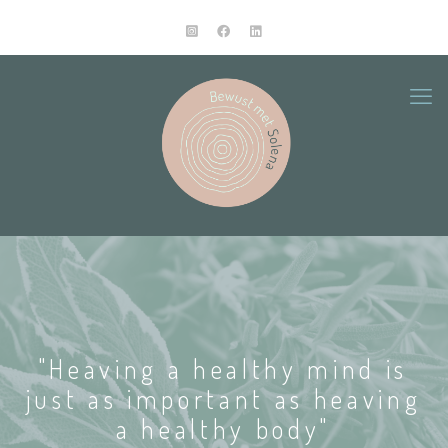
"Heaving a healthy mind is
just as important as heaving
a healthy body"