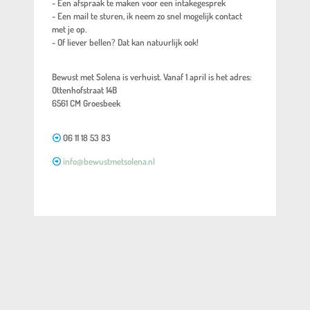
- Een afspraak te maken voor een intakegesprek
- Een mail te sturen, ik neem zo snel mogelijk contact
met je op.
- Of liever bellen? Dat kan natuurlijk ook!
Bewust met Solena is verhuist. Vanaf 1 april is het adres:
Ottenhofstraat 14B
6561 CM Groesbeek
06 11 18 53 83
info@bewustmetsolena.nl