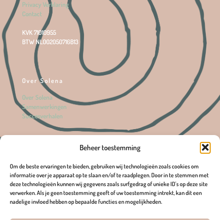
Privacy Verklaring
Contact
KVK 71010955
BTW NL002050716B13
Over Solena
Over Solena
Samenwerkingen
Succesverhalen
Beheer toestemming
Praktijk
Om de beste ervaringen te bieden, gebruiken wij technologieën zoals cookies om
Bewustmetsolena.nl
informatie over je apparaat op te slaan en/of te raadplegen. Door in te stemmen met
Burg Ottenhofstraat 14B
deze technologieën kunnen wij gegevens zoals surfgedrag of unieke ID's op deze site
6561 CM Groesbeek
verwerken. Als je geen toestemming geeft of uw toestemming intrekt, kan dit een
06 11 18 53 83
nadelige invloed hebben op bepaalde functies en mogelijkheden.
info@bewustmetsolena.nl